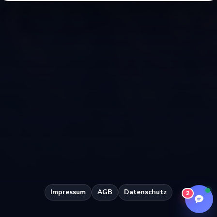
Ticket-Portal
~
15 Min.
E-Mail
~
30 Min.
Problem suchen
Beschreibe kurz dein Problem ...
Dokumentation
Hilfe & Anleitungen
Impressum
AGB
Datenschutz
2
Status & Störungen
Systemstatus prüfen