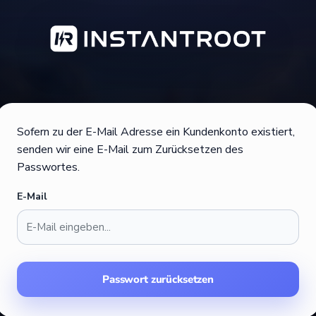
Sofern zu der E-Mail Adresse ein Kundenkonto existiert,
senden wir eine E-Mail zum Zurücksetzen des
Hey
👋
Passwortes.
Wir helfen dir gerne weiter – bei Fragen
E-Mail
oder Problemen.
4 Std. 49 Min.
Verfügbar für
bis 21 Uhr
Passwort zurücksetzen
Aktionen & Rabatte
2
Entdecke Deals & Gutscheine