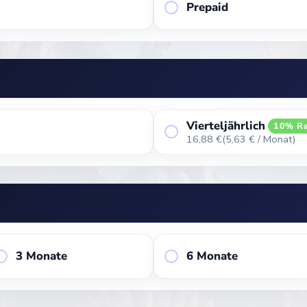
Prepaid
Vierteljährlich
10% Ra
16,88 €
(5,63 € / Monat)
3 Monate
6 Monate