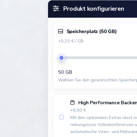
Produkt konfigurieren
Speicherplatz
(
50
GB)
+0,25 € / GB
50 GB
Wählen Sie den gewünschten Speicherpla
High Performance Backe
+6,00 €
Mit den optionalen Extras lässt 
reibungslose Videokonferenzen un
automatische Viren- und Malware