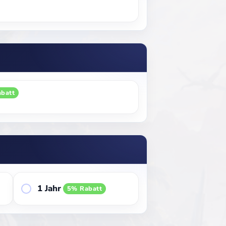
batt
1 Jahr
5% Rabatt