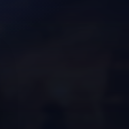
Hey
👋
Wir helfen dir gerne weiter – bei Fragen
oder Problemen.