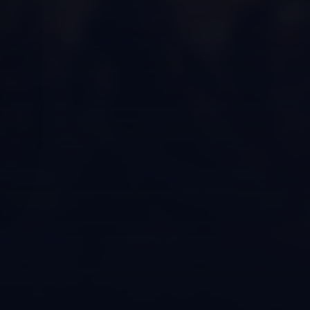
11 Std.
Verfügbar in
ab 09 Uhr
Aktionen & Rabatte
2
Entdecke Deals & Gutscheine
Ticket-Portal
E-Mail
~
15 Min.
~
30 Min.
Problem suchen
Beschreibe kurz dein Problem ...
Dokumentation
Hilfe & Anleitungen