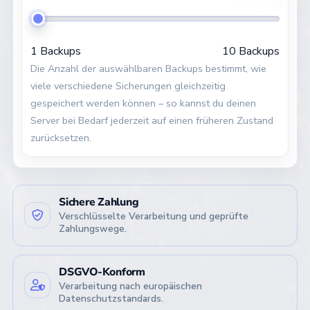
Hey
👋
1 Backups
10 Backups
Die Anzahl der auswählbaren Backups bestimmt, wie
Wir helfen dir gerne weiter – bei Fragen
oder Problemen.
viele verschiedene Sicherungen gleichzeitig
gespeichert werden können – so kannst du deinen
Server bei Bedarf jederzeit auf einen früheren Zustand
8 Std. 58 Min.
Verfügbar für
bis 23 Uhr
zurücksetzen.
Aktionen & Rabatte
2
Entdecke Deals & Gutscheine
Sichere Zahlung
Verschlüsselte Verarbeitung und geprüfte
Ticket-Portal
Zahlungswege.
~
15 Min.
DSGVO-Konform
E-Mail
Verarbeitung nach europäischen
Datenschutzstandards.
~
30 Min.