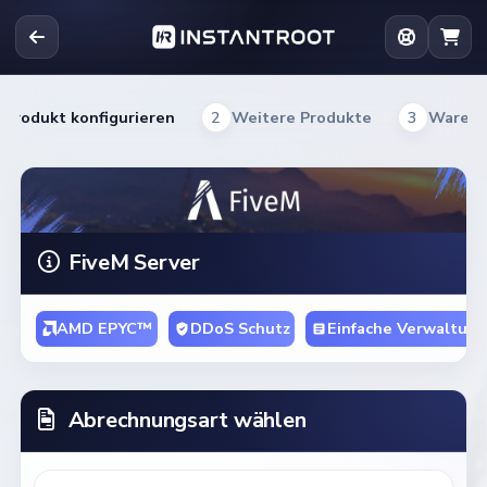
Produkt konfigurieren
2
Weitere Produkte
3
Warenk
FiveM Server
AMD EPYC™
DDoS Schutz
Einfache Verwaltung
Abrechnungsart wählen